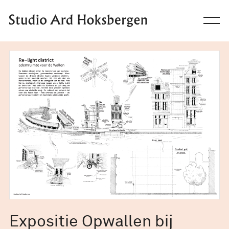
Ga naar de inhoud
Expositie Opwallen bij