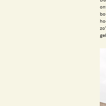
on
bo
ho
zo
ge