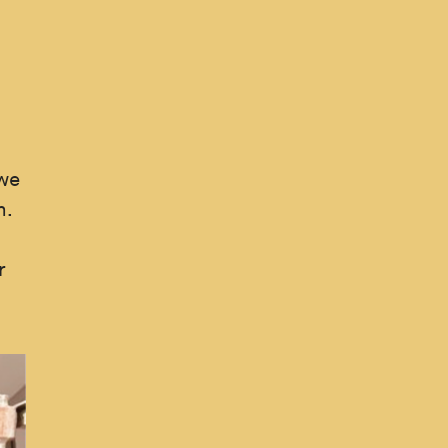
 we
n.
r