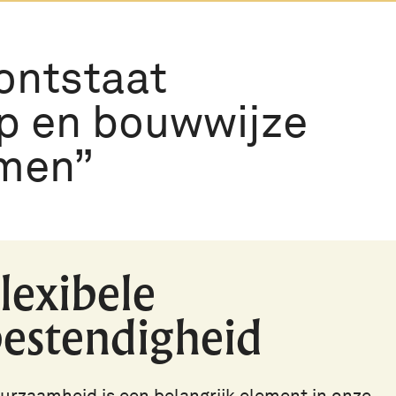
ontstaat
p en bouwwijze
omen
lexibele
estendigheid
urzaamheid is een belangrijk element in onze