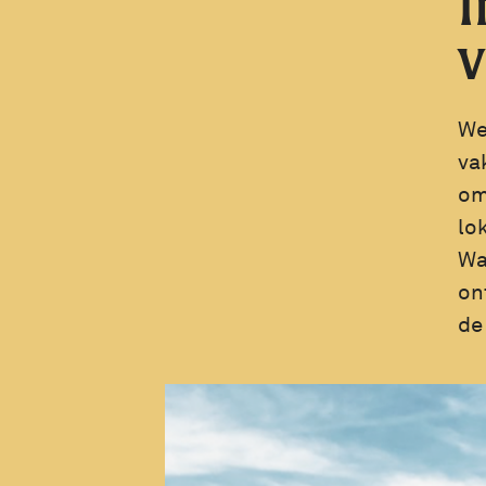
I
We
va
om
lo
Wa
on
de