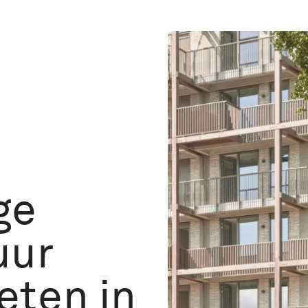
ge
uur
eten in