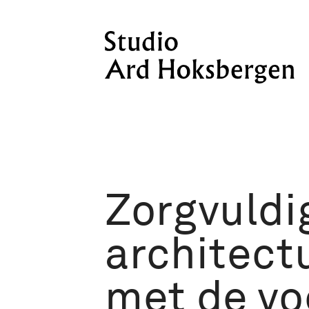
Ga naar de inhoud
Zorgvuldi
architect
met de vo