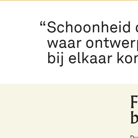
Schoonheid 
waar ontwer
bij elkaar k
F
b
Du