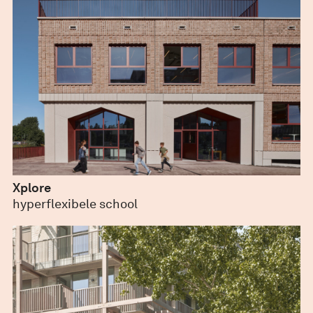
Xplore
juli 28, 2022
hyperflexibele school