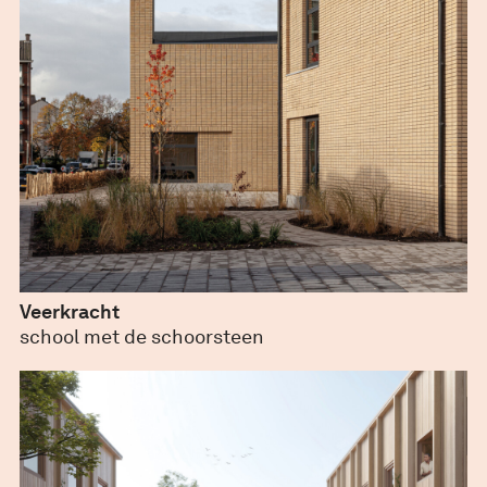
Veerkracht
maart 2, 2020
school met de schoorsteen