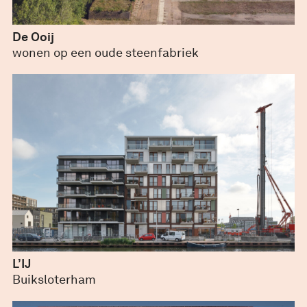
De Ooij
juli 28, 2022
wonen op een oude steenfabriek
L’IJ
maart 2, 2020
Buiksloterham