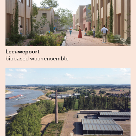
Leeuwepoort
juni 4, 2024
biobased woonensemble