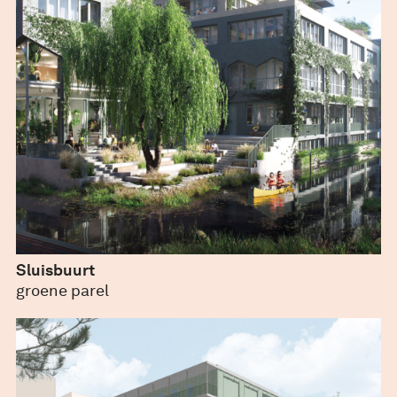
Sluisbuurt
juli 28, 2022
groene parel