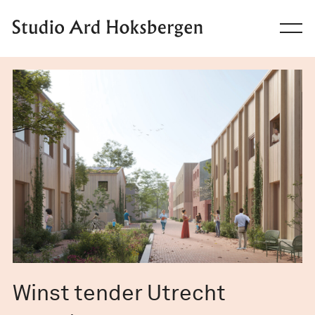
Ga naar de inhoud
Winst tender Utrecht